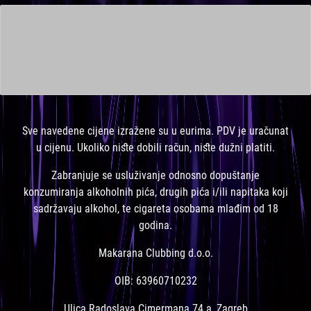
This is a widget ready area. Add some and they will appear
here.
Sve navedene cijene izražene su u eurima. PDV je uračunat
u cijenu. Ukoliko niste dobili račun, niste dužni platiti.
Zabranjuje se usluživanje odnosno dopuštanje
konzumiranja alkoholnih pića, drugih pića i/ili napitaka koji
sadržavaju alkohol, te cigareta osobama mlađim od 18
godina.
Makarana Clubbing d.o.o.
OIB: 63960710232
Ulica Radoslava Cimermana 74 a, Zagreb