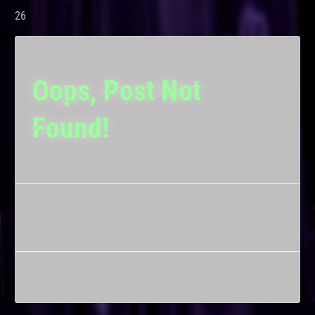
26
Oops, Post Not
Found!
Uh Oh. Something is missing. Try double checking
things.
This is the error message in the archive.php template.