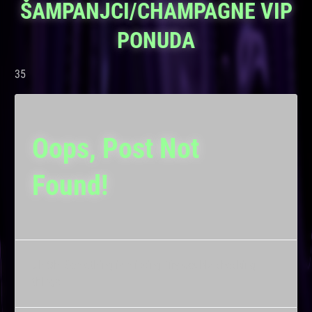
ŠAMPANJCI/CHAMPAGNE VIP
PONUDA
35
Oops, Post Not
Found!
Uh Oh. Something is missing. Try double checking
things.