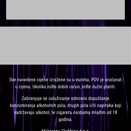
This is the error message in the archive.php template.
This is a widget ready area. Add some and they will appear
here.
Sve navedene cijene izražene su u eurima. PDV je uračunat
u cijenu. Ukoliko niste dobili račun, niste dužni platiti.
Zabranjuje se usluživanje odnosno dopuštanje
konzumiranja alkoholnih pića, drugih pića i/ili napitaka koji
sadržavaju alkohol, te cigareta osobama mlađim od 18
godina.