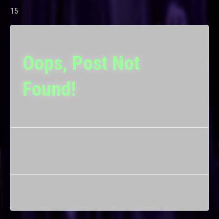
15
Oops, Post Not
Found!
Uh Oh. Something is missing. Try double checking
things.
This is the error message in the archive.php template.