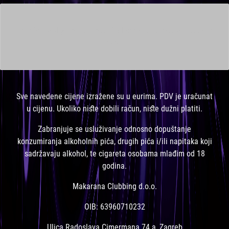
This is a widget ready area. Add some and they will appear
here.
Sve navedene cijene izražene su u eurima. PDV je uračunat
u cijenu. Ukoliko niste dobili račun, niste dužni platiti.
Zabranjuje se usluživanje odnosno dopuštanje
konzumiranja alkoholnih pića, drugih pića i/ili napitaka koji
sadržavaju alkohol, te cigareta osobama mlađim od 18
godina.
Makarana Clubbing d.o.o.
OIB: 63960710232
Ulica Radoslava Cimermana 74 a, Zagreb